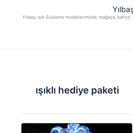
İçeriğe
Yılba
atla
Yılbaşı Işık Süsleme modellerimizle; mağaza, bahçe, 
ışıklı hediye paketi