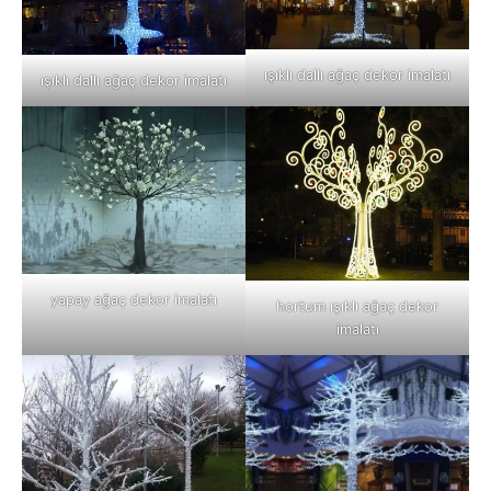
ışıklı dallı ağaç dekor imalatı
ışıklı dallı ağaç dekor imalatı
yapay ağaç dekor imalatı
hortum ışıklı ağaç dekor
imalatı