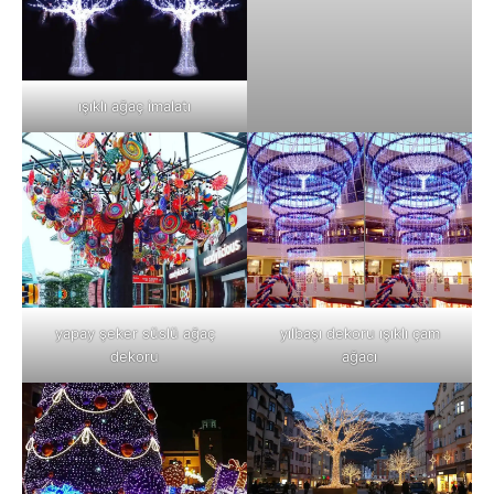
ışıklı ağaç imalatı
yapay şeker süslü ağaç
yılbaşı dekoru ışıklı çam
dekoru
ağacı