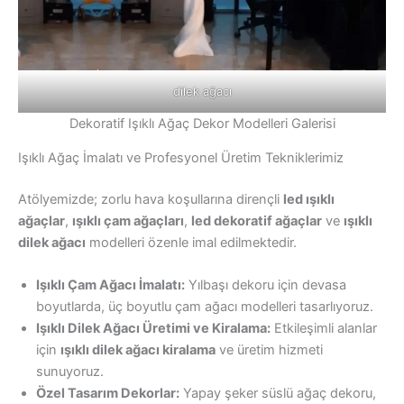
dilek ağacı
Dekoratif Işıklı Ağaç Dekor Modelleri Galerisi
Işıklı Ağaç İmalatı ve Profesyonel Üretim Tekniklerimiz
Atölyemizde; zorlu hava koşullarına dirençli
led ışıklı
ağaçlar
,
ışıklı çam ağaçları
,
led dekoratif ağaçlar
ve
ışıklı
dilek ağacı
modelleri özenle imal edilmektedir.
Işıklı Çam Ağacı İmalatı:
Yılbaşı dekoru için devasa
boyutlarda, üç boyutlu çam ağacı modelleri tasarlıyoruz.
Işıklı Dilek Ağacı Üretimi ve Kiralama:
Etkileşimli alanlar
için
ışıklı dilek ağacı kiralama
ve üretim hizmeti
sunuyoruz.
Özel Tasarım Dekorlar:
Yapay şeker süslü ağaç dekoru,