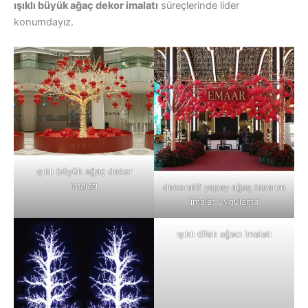
ışıklı büyük ağaç dekor imalatı
süreçlerinde lider
konumdayız.
ışıklı büyük ağaç dekor
imalatı
dekoratif yapay ağaç tasarım
imalat uygulama
ışıklı dilek ağacı imalatı