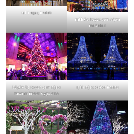
ışıklı ağaç imalatı
ışıklı üç boyut çam ağacı
medelleri
büyük üç boyut çam ağacı
ışıklı ağaç dekor imalatı
tasarım imalat uygulama