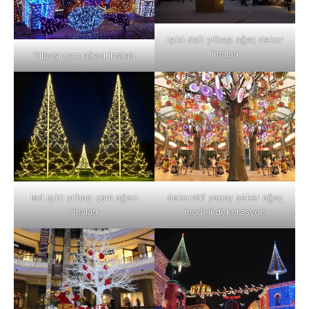
ışıklı dallı yılbaşı ağaç dekor
imalatı
Yılbaşı çam ağacı imalatı
led ışıklı yılbaşı çam ağacı
dekoratif yapay şeker ağaç
imalatı
modeli dekorasyon