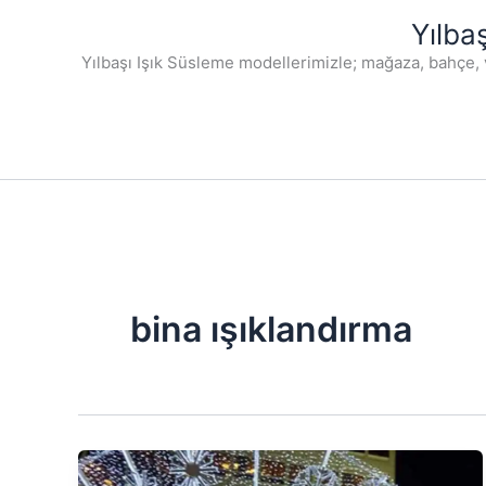
İçeriğe
Yılba
atla
Yılbaşı Işık Süsleme modellerimizle; mağaza, bahçe, 
bina ışıklandırma