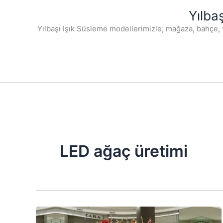
İçeriğe
Yılba
atla
Yılbaşı Işık Süsleme modellerimizle; mağaza, bahçe, 
LED ağaç üretimi